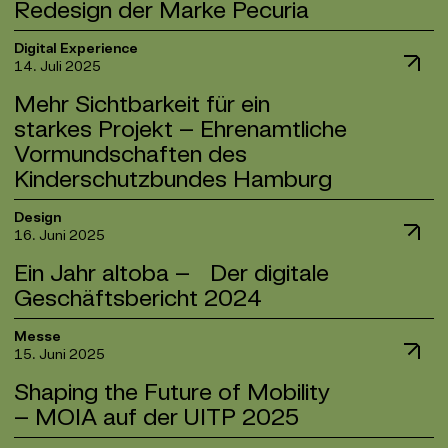
Teilnehmenden auf Motto und Atmosphäre
Redesign der Marke Pecuria
übersetzen“, ergänzt Leonie Flückiger.
Communications Design – Brand Identity“, die wir
ihren internationalen privaten und institutionellen
einstimmte.
gemeinsam mit unseren Kunden AUG. PRIEN und
Investoren geeignete
Mit der HANSA Baugenossenschaft bauen wir
Pecuria ermöglicht eine nachhaltige Kapitalanlage
Digital Experience
Pecuria gewonnen haben.
Eisenbahninvestitionsmöglichkeiten präsentiert.
14. Juli 2025
unsere Expertise im genossenschaftlichen Umfeld
in Pflegeimmobilien, sichert heute stabile Erträge
weiter aus. Nach der erfolgreichen
und morgen einen Platz im Pflegeheim. Mit einem
Für AUG. PRIEN entstand im Zuge der
Mehr Sichtbarkeit für ein
„Unser Anspruch war es, den Claim „The Trainsition“
Zusammenarbeit mit der altoba betreuen wir nun
markanten Siegel-Monogramm setzen wir ein
strategischen Neuausrichtung ein klarer,
dynamisch, interaktiv und nutzerzentriert in ein
starkes Projekt – Ehrenamtliche
bereits die zweite große Hamburger
starkes Zeichen für Vertrauen in eine nachhaltige
zukunftsorientierter Markenauftritt, der 150 Jahre
modernes UX- und UI-Konzept zu übersetzen und
Vormundschaften des
Genossenschaft und bringen unsere Erfahrung
und langfristige Anlageform. Der neue
Erfahrung mit einer modernen Markenarchitektur
dadurch die internationale Ausrichtung von
gezielt ein, um digitale Auftritte zukunftsfähig und
Markenauftritt führt die Formsprache des Logos in
Kinderschutzbundes Hamburg
verbindet.
Hier geht’s zur Award-Website.
Northrail voranzutreiben“, freut sich Digital-Lead
nutzerzentriert weiterzuentwickeln.
der Typografie und den Gestaltungselementen
Leonie Flückiger über den neu gewonnenen Kunden,
fort, sodass ein plakativer, reduzierter und
Das Projekt Ehrenamtliche Vormundschaften vom
Design
Für Pecuria entwickelten wir eine souveräne neue
der auch im Bereich der Brand Experience künftig
Wir freuen uns, gemeinsam mit der HANSA die
hochwertiger Gesamteindruck im analogen und im
16. Juni 2025
Kinderschutzbund Hamburg e.V. setzt sich dafür
Identität mit klaren Werten und einem markanten
mit BR*Studio zusammenarbeiten wird.
Segel zu setzen und in ein spannendes,
digitalen Raum entsteht.
ein, Kindern und Jugendlichen ohne elterliche
Siegel-Monogramm als starkem Symbol für
Ein Jahr altoba – Der digitale
partnerschaftliches Projekt zu starten.
Fürsorge verlässliche Begleiter zur Seite zu stellen.
Vertrauen.
Hier geht’s zur Award-Website.
Geschäftsbericht 2024
Der Name Pecuria vereint übrigens die Begriffe
Ehrenamtliche Vormünder übernehmen dabei nicht
„Pecunia“ (Investition) und „Curia“ (Pflege).
nur die rechtliche Vertretung, sondern sind echte
Ein herzliches Dankeschön an die Teams von AUG.
Der Altonaer Spar- und Bauverein setzt sich seit
Messe
Vertrauenspersonen.
PRIEN und Pecuria für die vertrauensvolle
15. Juni 2025
vielen Jahren für gemeinschaftliches Wohnen und
Zusammenarbeit. Teamwork makes the dream
nachhaltiges Bauen in Hamburg ein. Auch in diesem
Damit noch mehr Menschen von diesem wichtigen
work.
Shaping the Future of Mobility
Jahr waren wir wieder für den digitalen
Engagement erfahren, haben wir eine neue Website
– MOIA auf der UITP 2025
Geschäftsbericht verantwortlich und zeigen, was
konzipiert, gestaltet und entwickelt: Mit
sich bei der altoba bewegt.
sympathischen Illustrationen, modernem