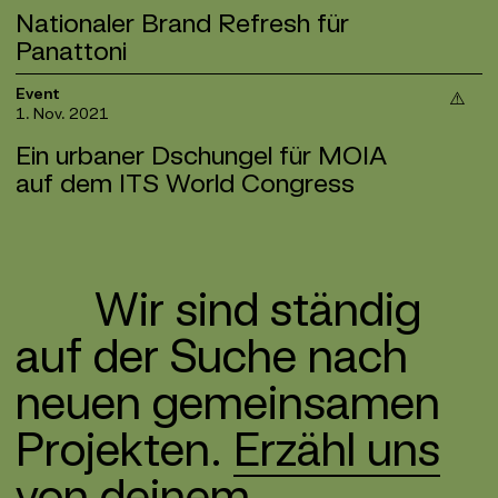
ZIMMEREI. Das Portfolio der neuen Marke umfasst
Spezialist:innen und vielen preisgekrönten
Nationaler Brand Refresh für
3.200 Einheiten, verteilt auf elf Wohnobjekte in
Projekten. Jetzt freuen wir uns über den nächsten
Panattoni
zehn deutschen Großstädten und in Wien. Die tolle
Schritt, mit dem wir als BR*Studio nicht nur einen
Kollaboration hat sich ausgezahlt – unser
neuen Namen etablieren: Wir entwickeln die Marken
Für Panattoni Deutschland, Europas größten
Event
Markendesign für DIE ZIMMEREI hat beim imAward
von morgen – mutig, klar und kollaborativ. Und
1. Nov. 2021
Entwickler von Logistikimmobilienprojekten,
2023 in der Kategorie „Kommunikation“ gewonnen.
setzen damit ganz neue Maßstäbe in der
führten wir das bestehende Corporate Design im
Herzlichen Glückwunsch an unsere langjährigen
Ein urbaner Dschungel für MOIA
Markenentwicklung und Zusammenarbeit.
deutschsprachigen Raum ein. Dazu entwickelten
Kund:innen und Partner:innen bei Reos GmbH und
auf dem ITS World Congress
wir die internationale Brand Strategy und das
DIE ZIMMEREI! Vielen Dank für euren Mut und euer
Brand Design weiter und passten beides in
Vertrauen. Gewinnt hier noch mehr
Einblicke in den
Für den Ridesharing-Service MOIA entwickelten wir
Anwendungen wie Messeständen,
Case.
ein 3D-Branding, das das bestehende Brand Design
Anzeigenkampagnen und Bauzäunen den lokalen
der Marke in die reale Welt überträgt. In
Gegebenheiten an. Die Werte, die wir im Rahmen
Wir sind ständig
Zusammenarbeit mit Studio Huber wurde die Marke
der Strategie kollaborativ erarbeiteten,
so zum ersten Mal ganzheitlich räumlich erlebbar.
übersetzten wir in aussagekräftige Headlines, die
auf der Suche nach
Anlass der Inszenierung war der Messestand für
wir für eine nationale Imagekampagne in Szene
den ITS World Congress in Hamburg, den weltweit
setzten. Im Mittelpunkt stand hierbei immer der
neuen gemein­samen
größten Event zum Thema Smart Mobility und
Claim „International vision, local focus“.
Digitalisierung von Verkehr und Transport.
Projekten.
Erzähl uns
Der urbane Dschungel übernimmt die Straße: Unter
von deinem.
der Konzeptidee „Urban Jungle“ verbanden wir die