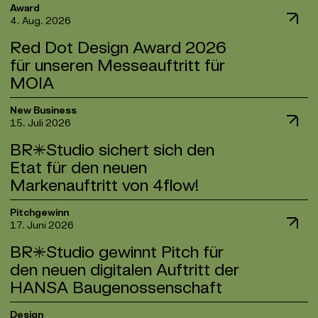
Award
4. Aug. 2026
Red Dot Design Award 2026
für unseren Messeauftritt für
MOIA
Gemeinsam mit unserem Kunden MOIA wurden wir
New Business
15. Juli 2026
mit dem „Red Dot Award: Brands & Communication
Design 2026“ für unseren Messeauftritt bei der
BR*Studio sichert sich den
UITP 2025 ausgezeichnet.
Etat für den neuen
Markenauftritt von 4flow!
Unser Projekt überzeugte die internationale Red
Dot Jury durch „herausragende gestalterische und
4flow unterstützt seine Kunden mit
kreative Qualität“.
Pitchgewinn
17. Juni 2026
maßgeschneiderten Supply-Chain-Lösungen von
der Strategie bis zur Umsetzung – und weit
Unsere Fragestellung: Wie lässt sich eine Marke,
BR*Studio gewinnt Pitch für
darüber hinaus. Dieser ganzheitliche Ansatz hat
die für vernetzte urbane Mobilität steht, räumlich
den neuen digitalen Auftritt der
sich seit 25 Jahren in Kundenprojekten erfolgreich
übersetzen? Unser Ansatz: ein Messeauftritt, der
HANSA Baugenossenschaft
bewährt. Kombiniert mit dem Einsatz digitaler
nicht präsentiert, sondern verbindet. Ein offener
Innovationen ist 4flow ein vertrauenswürdiger
Erlebnisraum, der Menschen in Bewegung bringt,
Die Hamburger Genossenschaft zählt heute mit
Design
globaler Partner für Supply-Chain-Transformation.
Orientierung schafft und die Markenstrategie von