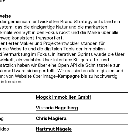
weise
 der gemeinsam entwickelten Brand Strategy entstand ein
ystem, das die einzigartige Natur und die markanten
kmale von Sylt in den Fokus rückt und die Marke über alle
nweg konsistent transportiert.
ientierter Makler und Projektentwickler standen für
die Website und die digitalen Tools der Immoblien-
d Vermarktung im Fokus. In iterativen Sprints wurde die User
ickelt, ein variables User Interface Kit gestaltet und
ätzlich haben wir über eine Open API die Schnittstelle zur
lersoftware sichergestellt. Wir realisierten alle digitalen und
en: von Website über Image-Kampagne bis zu hochwertig
rintmedien.
Mogck Immobilien GmbH
Viktoria Hagelberg
ng
Chris Magiera
Video
Hartmut Nägele