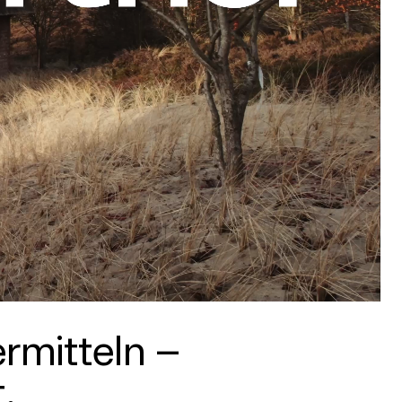
­mitteln –
.