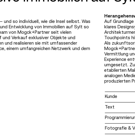
Herangehens
 und so individuell, wie die Insel selbst. Was
Auf Grundlage
und Entwicklung von Immobilien auf Sylt so
klares Designs
Team von Mogck+Partner seit vielen
Architekturmer
f und Verkauf exklusiver Objekte und
Touchpoints hi
n und realisieren sie mit umfassender
Als zukunftsor
vice, einem umfangreichen Netzwerk und dem
Mogck+Partner 
Vermittlung un
Experience entw
umgesetzt. Zus
etablierten Mak
analogen Medi
produzierten P
Kunde
Text
Programmieru
Fotografie & 