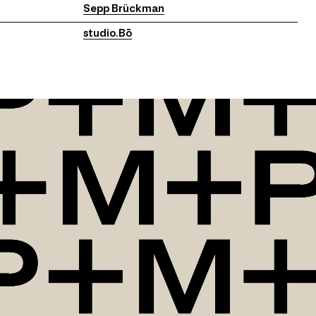
Sepp Brückman
studio.Bō