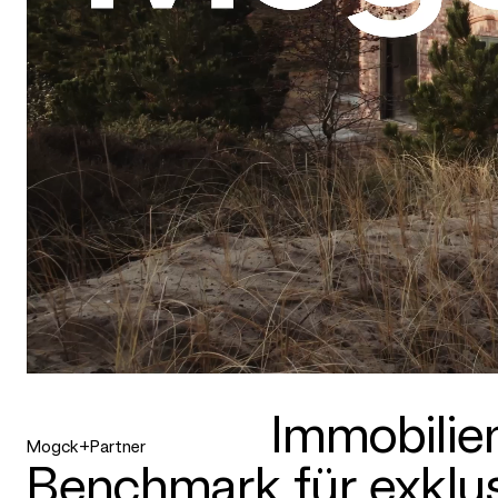
Immobilien
Mogck+Partner
Benchmark für exklus