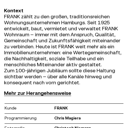
Kontext
FRANK zählt zu den großen, traditionsreichen
Wohnungsunternehmen Hamburgs. Seit 1925
entwickelt, baut, vermietet und verwaltet FRANK
Wohnraum – immer mit dem Anspruch, Qualität,
Gemeinschaft und Zukunftsfähigkeit miteinander
zu verbinden. Heute ist FRANK weit mehr als ein
Immobilienunternehmen: eine Wertegemeinschaft,
die Nachhaltigkeit, soziale Teilhabe und ein
menschliches Miteinander aktiv gestaltet.
Zum 100-jährigen Jubiläum sollte diese Haltung
sichtbar werden – über alle Kanäle hinweg und
konsequent nach vorn gerichtet.
Herangehensweise
Mehr zur Herangehensweise
100 Jahre FRANK – das ist nicht nur ein Jubiläum.
Es ist ein Statement. Für Haltung. Für
Kunde
FRANK
Gemeinschaft. Für Zukunft.
Unser Designkonzept macht diese Haltung
Programmierung
Chris Magiera
sichtbar: Ein Key Visual, extrahiert aus der FRANK-