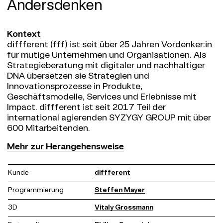
Andersdenken
Kontext
diffferent (fff) ist seit über 25 Jahren Vordenker:in
für mutige Unternehmen und Organisationen. Als
Strategieberatung mit digitaler und nachhaltiger
DNA übersetzen sie Strategien und
Innovationsprozesse in Produkte,
Geschäftsmodelle, Services und Erlebnisse mit
Impact. diffferent ist seit 2017 Teil der
international agierenden SYZYGY GROUP mit über
600 Mitarbeitenden.
Herangehensweise
Mehr zur Herangehensweise
diffferent hat sich Anfang 2023 auf den Weg
gemacht, sich zu einer noch innovativeren,
Kunde
diffferent
verantwortungsvolleren und regenerativeren
Organisation zu entwickeln und sich zur
Programmierung
Steffen Mayer
„Strategieberatung für Neues Wachstum“
3D
Vitaly Grossmann
transformiert. Diese strategische Neuausrichtung
begleiteten wir durch Workshops, Fragebögen und