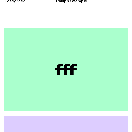
Fotografie
Philipp Czampiel
Interviews, um kollaborativ neue Unternehmens-
werte und einen Purpose zu definieren, der diesen
Wandel sichtbar macht. „Wirtschaft zu
transformieren und Impulse für eine nachhaltige
Zukunft zu geben“ ist das Grundprinzip von fff, das
wir durch durch die klassische Bewegungslehre
nach Aristoteles in ein modernes Brand Design
übersetzt haben.